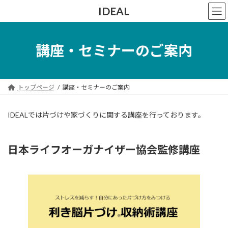
コ
ナ
IDEAL
ン
ビ
テ
ゲ
ン
ー
ツ
シ
講座・セミナーのご案内
へ
ョ
ス
ン
キ
に
ッ
移
トップページ
講座・セミナーのご案内
プ
動
IDEALでは片づけや家づくりに関する講座を行っております。
日本ライフオーガナイザー協会監修講座